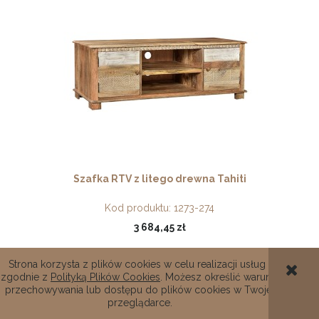
Szafka RTV z litego drewna Tahiti
Kod produktu:
1273-274
3 684,45 zł
DO KOSZYKA
Strona korzysta z plików cookies w celu realizacji usług i
zgodnie z
Polityką Plików Cookies
. Możesz określić warunki
przechowywania lub dostępu do plików cookies w Twojej
przeglądarce.