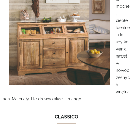
mocne
,
ciepłe.
Idealne
do
użytko
wania
nawet
w
nowoc
zesnyc
h
wnętrz
ach. Materiały: lite drewno akacji i mango.
CLASSICO